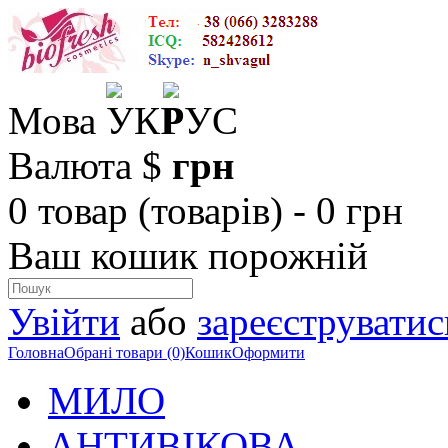
Мова
Валюта
$
грн
0 товар (товарів) - 0 грн
Ваш кошик порожній
Увійти
або
зареєструватис
Головна
Обрані товари (0)
Кошик
Оформити
МИЛО
АНТИВІКОВА