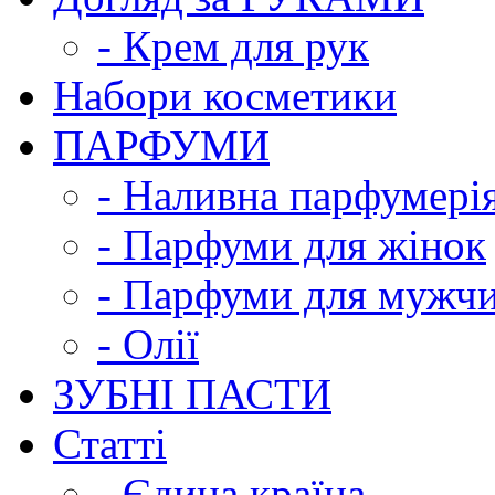
- Крем для рук
Набори косметики
ПАРФУМИ
- Наливна парфумері
- Парфуми для жінок
- Парфуми для мужч
- Олії
ЗУБНІ ПАСТИ
Статті
- Єдина країна