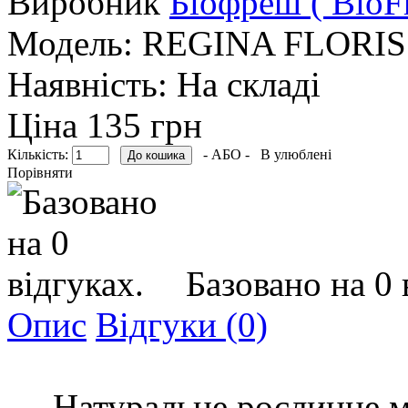
Виробник
Біофреш ( BioF
Модель:
REGINA FLORIS
Наявність:
На складі
Ціна 135 грн
Кількість:
- АБО -
В улюблені
Порівняти
Базовано на 0 
Опис
Відгуки (0)
Натуральне рослинне ми