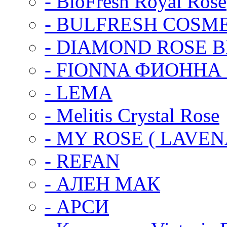
- BioFresh Royal Rose
- BULFRESH COSM
- DIАMOND ROSE 
- FIONNA ФИОННА
- LEMA
- Melitis Crystal Rose
- MY ROSE ( LAVEN
- REFAN
- АЛЕН МАК
- АРСИ